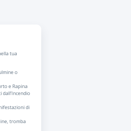
ella tua
fulmine o
urto e Rapina
i dall’Incendio
ifestazioni di
dine, tromba