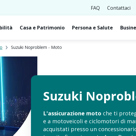
FAQ
Contattaci
bilità
Casa e Patrimonio
Persona e Salute
Busine
to
Suzuki Noproblem - Moto
Suzuki Noprob
L'assicurazione moto
che ti prote
e a motoveicoli e ciclomotori di mar
acquistati presso un concessionario