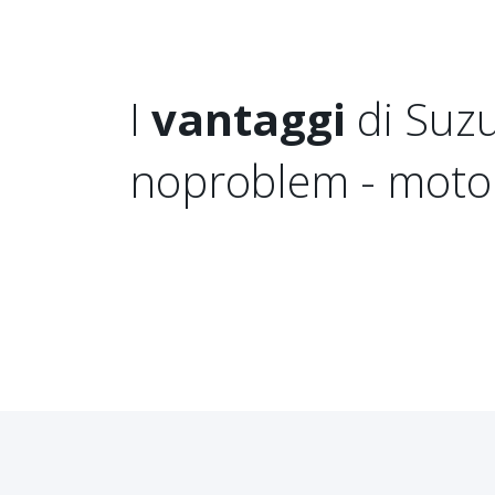
I
vantaggi
di Suzu
noproblem - moto