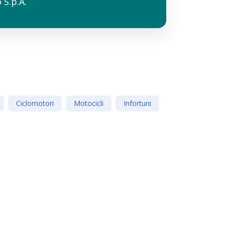
S.p.A.
Ciclomotori
Motocicli
Infortuni