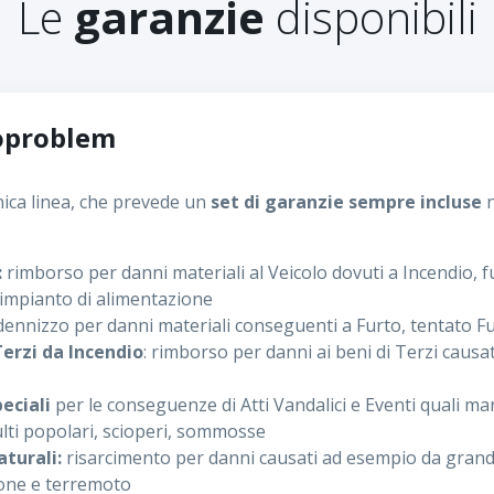
Le
garanzie
disponibili
oproblem
nica linea, che prevede un
set di garanzie sempre incluse
n
:
rimborso per danni materiali al Veicolo dovuti a Incendio, 
’impianto di alimentazione
ennizzo per danni materiali conseguenti a Furto, tentato F
Terzi da Incendio
: rimborso per danni ai beni di Terzi causat
peciali
per le conseguenze di Atti Vandalici e Eventi quali man
lti popolari, scioperi, sommosse
aturali:
risarcimento per danni causati ad esempio da gran
vione e terremoto