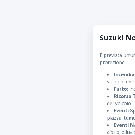
Suzuki N
È prevista un’u
protezione:
Incendio
scoppio dell
Furto:
ind
Ricorso 
del Veicolo
Eventi S
piazza, tumu
Eventi N
d’aria, allu