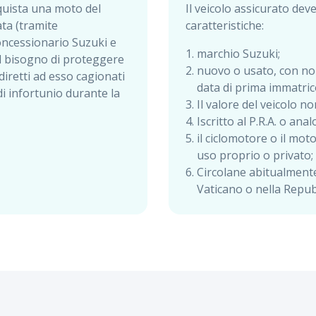
quista una moto del
Il veicolo assicurato dev
ta (tramite
caratteristiche:
oncessionario Suzuki e
marchio Suzuki;
il bisogno di proteggere
nuovo o usato, con non
 diretti ad esso cagionati
data di prima immatric
di infortunio durante la
Il valore del veicolo n
Iscritto al P.R.A. o ana
il ciclomotore o il mot
uso proprio o privato;
Circolane abitualmente i
Vaticano o nella Repub