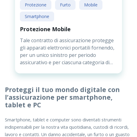
Protezione
Furto
Mobile
Smartphone
Protezione Mobile
Tale contratto di assicurazione protegge
gli apparati elettronici portatili fornendo,
per un unico sinistro per periodo
assicurativo e per ciascuna categoria di
apparecchi assicurati, garanzie in caso di
furto e danno accidentale, senza la
necessità di dichiarare i beni che si intende
Proteggi il tuo mondo digitale con
assicurare, sia quelli già in possesso sia i
l’assicurazione per smartphone,
futuri acquisti.
tablet e PC
Smartphone, tablet e computer sono diventati strumenti
indispensabili per la nostra vita quotidiana, custodi di ricordi,
lavoro e contatti. Un danno accidentale, un furto o un guasto